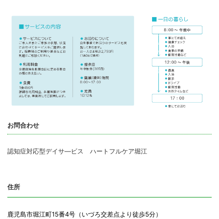
お問合わせ
認知症対応型デイサ―ビス ハートフルケア堀江
住所
鹿児島市堀江町15番4号（いづろ交差点より徒歩5分）