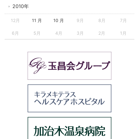
2010年
12月
11 月
10 月
9月
8月
7月
6月
5月
4月
3月
2月
1月