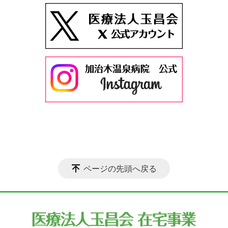
ページの先頭へ戻る