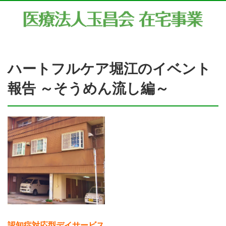
ハートフルケア堀江のイベント
報告 ～そうめん流し編～
認知症対応型デイサービス