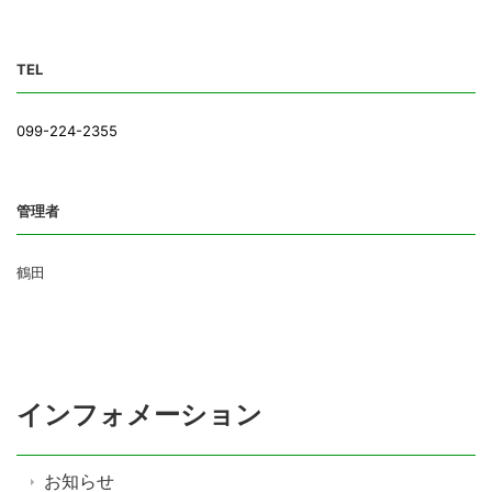
TEL
099-224-2355
管理者
鶴田
インフォメーション
お知らせ