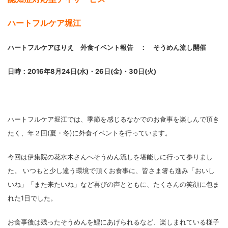
ハートフルケア堀江
ハートフルケアほりえ 外食イベント報告 ： そうめん流し開催
日時：2016年8月24日(水)・26日(金)・30日(火)
ハートフルケア堀江では、季節を感じるなかでのお食事を楽しんで頂き
たく、年２回(夏・冬)に外食イベントを行っています。
今回は伊集院の花水木さんへそうめん流しを堪能しに行って参りまし
た。 いつもと少し違う環境で頂くお食事に、皆さま箸も進み「おいし
いね」「また来たいね」など喜びの声とともに、たくさんの笑顔に包ま
れた1日でした。
お食事後は残ったそうめんを鯉にあげられるなど、楽しまれている様子