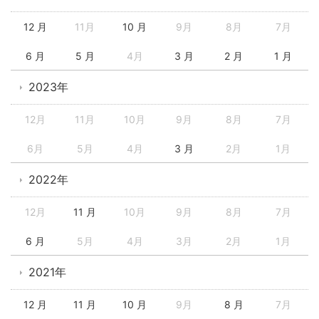
12 月
11月
10 月
9月
8月
7月
6 月
5 月
4月
3 月
2 月
1 月
2023年
12月
11月
10月
9月
8月
7月
6月
5月
4月
3 月
2月
1月
2022年
12月
11 月
10月
9月
8月
7月
6 月
5月
4月
3月
2月
1月
2021年
12 月
11 月
10 月
9月
8 月
7月