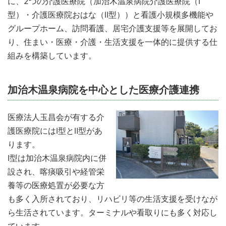
に、2つの介護医療院（加治木温泉病院介護医療院（Ⅰ
型）・介護医療院おはな（Ⅱ型））と看護小規模多機能や
グループホーム、訪問看護、居宅介護支援等を展開してお
り、住まい・医療・介護・生活支援を一体的に提供する仕
組みを構築しています。
加治木温泉病院を中心とした医療介護連携
医療法人玉昌会が有する介
護医療院にはⅠ型とⅡ型があ
ります。
Ⅰ型は加治木温泉病院内に併
設され、喀痰吸引や経管栄
養等の医療処置が必要な方
も多く入所されており、リハビリ等の生活支援を受けなが
ら生活されています。ターミナルや看取りにも多く対応し
ています。