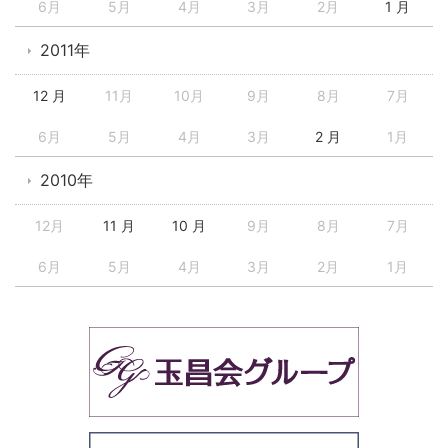
6月
5月
4月
3月
2月
1 月
2011年
12 月
11月
10月
9月
8月
7月
6月
5月
4月
3月
2 月
1月
2010年
12月
11 月
10 月
9月
8月
7月
6月
5月
4月
3月
2月
1月