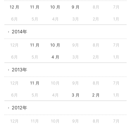
12 月
11 月
10 月
9 月
8月
7月
6月
5月
4月
3月
2月
1月
2014年
12月
11 月
10 月
9月
8月
7月
6月
5月
4 月
3月
2月
1月
2013年
12月
11 月
10月
9月
8月
7月
6月
5月
4月
3 月
2 月
1月
2012年
12月
11月
10月
9月
8月
7月