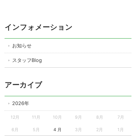
インフォメーション
お知らせ
スタッフBlog
アーカイブ
2026年
12月
11月
10月
9月
8月
7月
6月
5月
4 月
3月
2月
1月