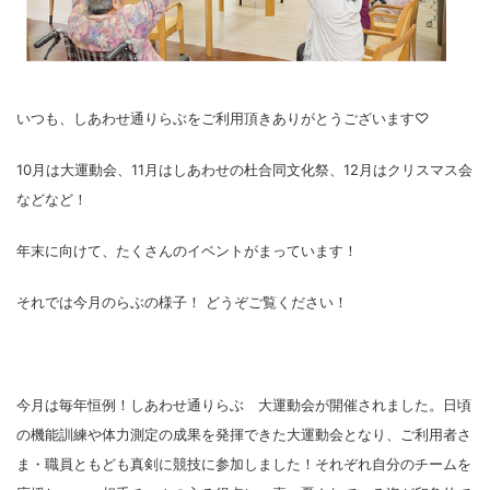
いつも、しあわせ通りらぶをご利用頂きありがとうございます♡
10月は大運動会、11月はしあわせの杜合同文化祭、12月はクリスマス会
などなど！
年末に向けて、たくさんのイベントがまっています！
それでは今月のらぶの様子！ どうぞご覧ください！
今月は毎年恒例！しあわせ通りらぶ 大運動会が開催されました。日頃
の機能訓練や体力測定の成果を発揮できた大運動会となり、ご利用者さ
ま・職員ともども真剣に競技に参加しました！それぞれ自分のチームを