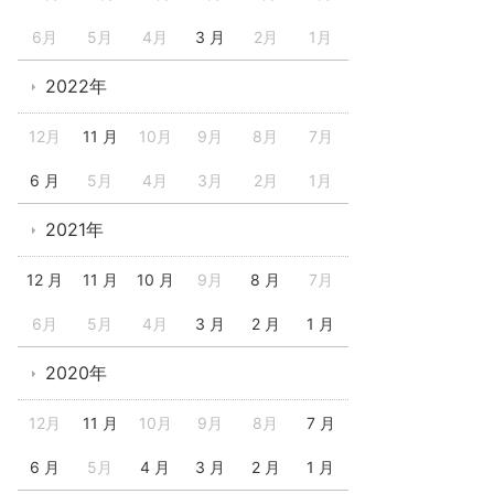
6月
5月
4月
3 月
2月
1月
2022年
12月
11 月
10月
9月
8月
7月
6 月
5月
4月
3月
2月
1月
2021年
12 月
11 月
10 月
9月
8 月
7月
6月
5月
4月
3 月
2 月
1 月
2020年
12月
11 月
10月
9月
8月
7 月
6 月
5月
4 月
3 月
2 月
1 月