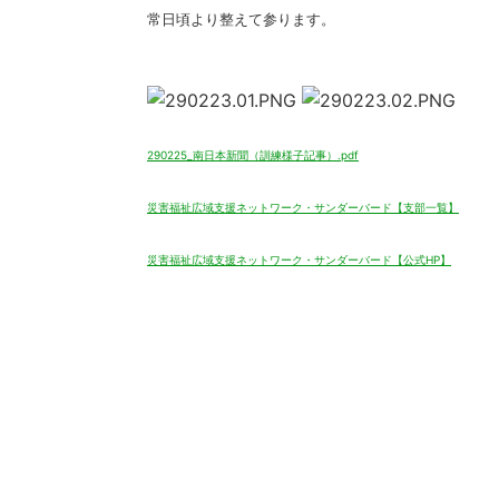
常日頃より整えて参ります。
290225_南日本新聞（訓練様子記事）.pdf
災害福祉広域支援ネットワーク・サンダーバード【支部一覧】
災害福祉広域支援ネットワーク・サンダーバード【公式HP】