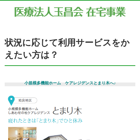
状況に応じて利用サービスをか
えたい方は？
小規模多機能ホーム ケアレジデンスとまり木へ♪