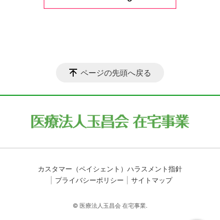
ページの先頭へ戻る
カスタマー（ペイシェント）ハラスメント指針
プライバシーポリシー
サイトマップ
© 医療法人玉昌会 在宅事業.