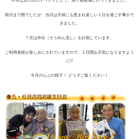
今月は父の日のイベントとして、高千穂牧場に行ってきました。
前日まで雨でしたが、当日は天候にも恵まれ楽しい１日を過ごす事がで
きました。
７月は外出（そうめん流し）を計画しています。
ご利用者様が楽しみにされていますので、２日間お天気になりますよう
に!!
今月のらぶの様子！ どうぞご覧ください！