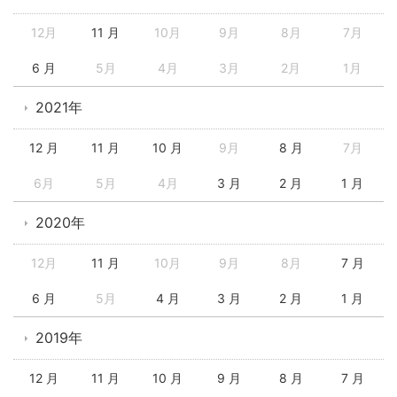
12月
11 月
10月
9月
8月
7月
6 月
5月
4月
3月
2月
1月
2021年
12 月
11 月
10 月
9月
8 月
7月
6月
5月
4月
3 月
2 月
1 月
2020年
12月
11 月
10月
9月
8月
7 月
6 月
5月
4 月
3 月
2 月
1 月
2019年
12 月
11 月
10 月
9 月
8 月
7 月