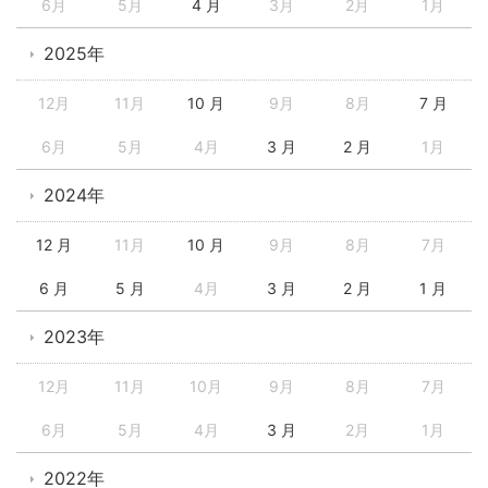
6月
5月
4 月
3月
2月
1月
2025年
12月
11月
10 月
9月
8月
7 月
6月
5月
4月
3 月
2 月
1月
2024年
12 月
11月
10 月
9月
8月
7月
6 月
5 月
4月
3 月
2 月
1 月
2023年
12月
11月
10月
9月
8月
7月
6月
5月
4月
3 月
2月
1月
2022年