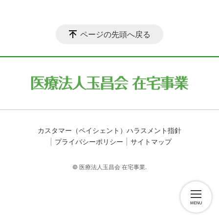
ページの先頭へ戻る
カスタマー（ペイシェント）ハラスメント指針
プライバシーポリシー
サイトマップ
© 医療法人玉昌会 在宅事業.