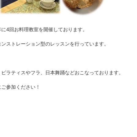
年に4回お料理教室を開催しております。
モンストレーション型のレッスンを行っています。
、ピラティスやフラ、日本舞踊などおこなっております。
にご参加ください！