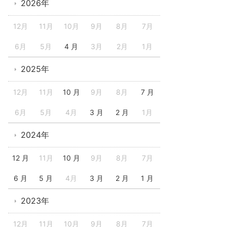
2026年
12月
11月
10月
9月
8月
7月
6月
5月
4 月
3月
2月
1月
2025年
12月
11月
10 月
9月
8月
7 月
6月
5月
4月
3 月
2 月
1月
2024年
12 月
11月
10 月
9月
8月
7月
6 月
5 月
4月
3 月
2 月
1 月
2023年
12月
11月
10月
9月
8月
7月