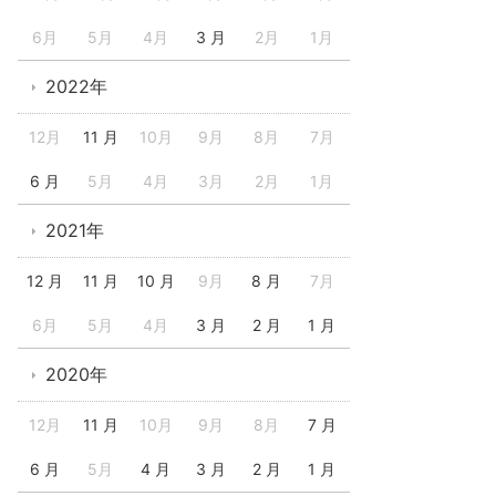
6月
5月
4月
3 月
2月
1月
2022年
12月
11 月
10月
9月
8月
7月
6 月
5月
4月
3月
2月
1月
2021年
12 月
11 月
10 月
9月
8 月
7月
6月
5月
4月
3 月
2 月
1 月
2020年
12月
11 月
10月
9月
8月
7 月
6 月
5月
4 月
3 月
2 月
1 月