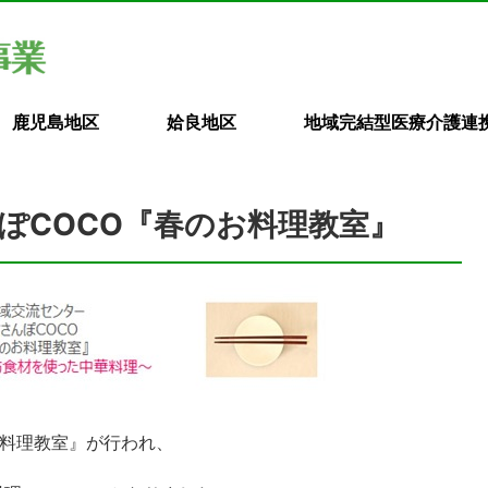
鹿児島地区
姶良地区
地域完結型医療介護連
ぽCOCO『春のお料理教室』
お料理教室』が行われ、