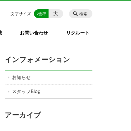
大
標準
文字サイズ
検索
携
お問い合わせ
リクルート
インフォメーション
お知らせ
スタッフBlog
アーカイブ