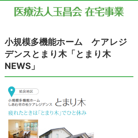
小規模多機能ホーム ケアレジ
デンスとまり木「とまり木
NEWS」