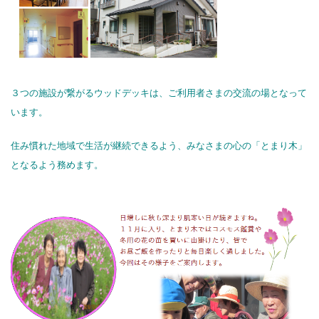
３つの施設が
繋がるウッドデッキは、ご利用者さまの交流の場となって
います。
住み慣れた地域で生活が継続できるよう、みなさまの心の「とまり木」
となるよう務めます。