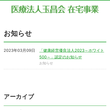
お知らせ
2023年03月09日
「健康経営優良法人2023～ホワイト
500～」認定のお知らせ
お知らせ
アーカイブ