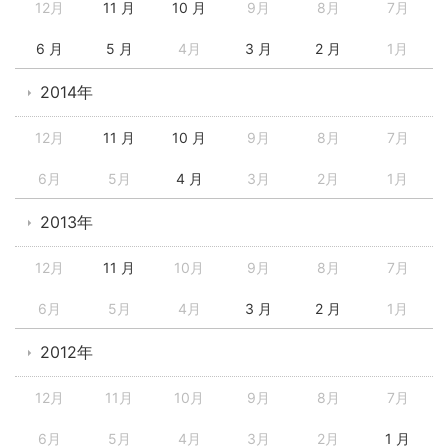
12月
11 月
10 月
9月
8月
7月
6 月
5 月
4月
3 月
2 月
1月
2014年
12月
11 月
10 月
9月
8月
7月
6月
5月
4 月
3月
2月
1月
2013年
12月
11 月
10月
9月
8月
7月
6月
5月
4月
3 月
2 月
1月
2012年
12月
11月
10月
9月
8月
7月
6月
5月
4月
3月
2月
1 月