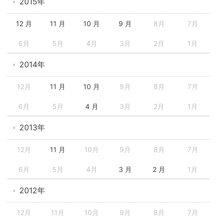
2015年
12 月
11 月
10 月
9 月
8月
7月
6月
5月
4月
3月
2月
1月
2014年
12月
11 月
10 月
9月
8月
7月
6月
5月
4 月
3月
2月
1月
2013年
12月
11 月
10月
9月
8月
7月
6月
5月
4月
3 月
2 月
1月
2012年
12月
11月
10月
9月
8月
7月