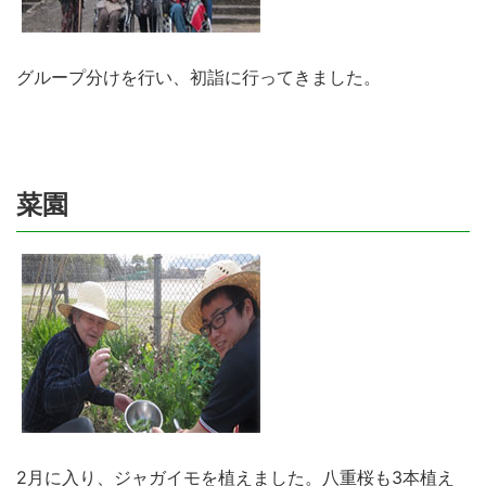
グループ分けを行い、初詣に行ってきました。
菜園
2月に入り、ジャガイモを植えました。八重桜も3本植え