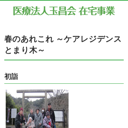
春のあれこれ ～ケアレジデンス
とまり木～
初詣