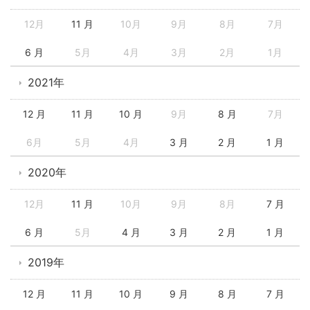
12月
11 月
10月
9月
8月
7月
6 月
5月
4月
3月
2月
1月
2021年
12 月
11 月
10 月
9月
8 月
7月
6月
5月
4月
3 月
2 月
1 月
2020年
12月
11 月
10月
9月
8月
7 月
6 月
5月
4 月
3 月
2 月
1 月
2019年
12 月
11 月
10 月
9 月
8 月
7 月