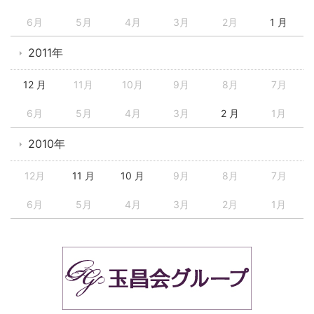
6月
5月
4月
3月
2月
1 月
2011年
12 月
11月
10月
9月
8月
7月
6月
5月
4月
3月
2 月
1月
2010年
12月
11 月
10 月
9月
8月
7月
6月
5月
4月
3月
2月
1月