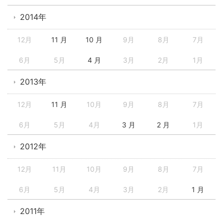
2014年
12月
11 月
10 月
9月
8月
7月
6月
5月
4 月
3月
2月
1月
2013年
12月
11 月
10月
9月
8月
7月
6月
5月
4月
3 月
2 月
1月
2012年
12月
11月
10月
9月
8月
7月
6月
5月
4月
3月
2月
1 月
2011年