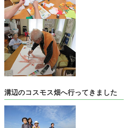
溝辺のコスモス畑へ行ってきました