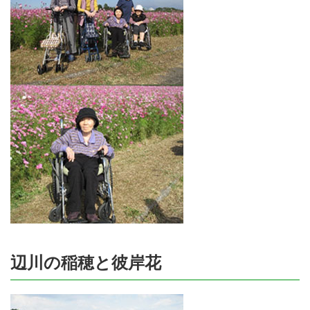
辺川の稲穂と彼岸花