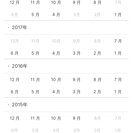
12 月
11 月
10 月
9 月
8 月
7月
6月
5 月
4 月
3月
2月
1 月
2017年
12月
11月
10月
9月
8月
7 月
6 月
5 月
4 月
3 月
2 月
1 月
2016年
12 月
11 月
10 月
9 月
8 月
7 月
6 月
5 月
4 月
3 月
2 月
1 月
2015年
12 月
11 月
10 月
9 月
8月
7月
6月
5月
4月
3月
2月
1月