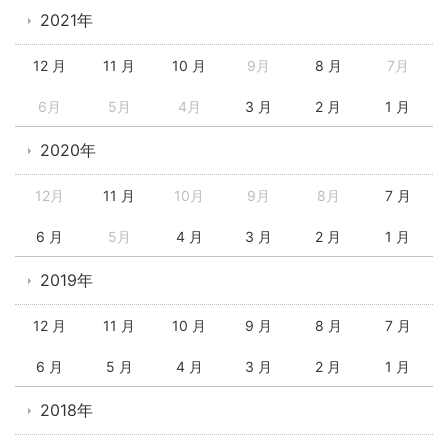
2021年
12 月
11 月
10 月
9月
8 月
7月
6月
5月
4月
3 月
2 月
1 月
2020年
12月
11 月
10月
9月
8月
7 月
6 月
5月
4 月
3 月
2 月
1 月
2019年
12 月
11 月
10 月
9 月
8 月
7 月
6 月
5 月
4 月
3 月
2 月
1 月
2018年