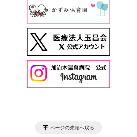
ページの先頭へ戻る