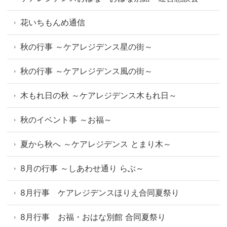
花いちもんめ通信
秋の行事 ～ケアレジデンス星の街～
秋の行事 ～ケアレジデンス風の街～
木もれ日の秋 ～ケアレジデンス木もれ日～
秋のイベント事 ～お福～
夏から秋へ ～ケアレジデンス とまり木～
8月の行事 ～しあわせ通り らぶ～
8月行事 ケアレジデンスほりえ合同夏祭り
8月行事 お福・おはな別館 合同夏祭り