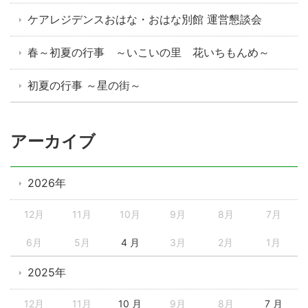
ケアレジデンスおはな・おはな別館 運営懇談会
春～初夏の行事 ～いこいの里 花いちもんめ～
初夏の行事 ～星の街～
アーカイブ
2026年
12月
11月
10月
9月
8月
7月
6月
5月
4 月
3月
2月
1月
2025年
12月
11月
10 月
9月
8月
7 月