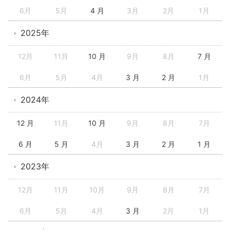
6月
5月
4 月
3月
2月
1月
2025年
12月
11月
10 月
9月
8月
7 月
6月
5月
4月
3 月
2 月
1月
2024年
12 月
11月
10 月
9月
8月
7月
6 月
5 月
4月
3 月
2 月
1 月
2023年
12月
11月
10月
9月
8月
7月
6月
5月
4月
3 月
2月
1月