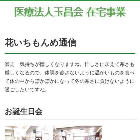
花いちもんめ通信
師走 気持ちが慌しくなりますね。忙しさに加えて寒さも
厳しくなるので、体調を崩さないように温かいものを食べ
て体の中からぽかぽかになって冬の寒さに負けないように
過ごしたいですね。
お誕生日会