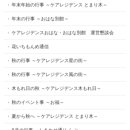
年末年始の行事 ～ケアレジデンス とまり木～
年末の行事 ～おはな別館～
ケアレジデンスおはな・おはな別館 運営懇談会
花いちもんめ通信
秋の行事 ～ケアレジデンス星の街～
秋の行事 ～ケアレジデンス風の街～
木もれ日の秋 ～ケアレジデンス木もれ日～
秋のイベント事 ～お福～
夏から秋へ ～ケアレジデンス とまり木～