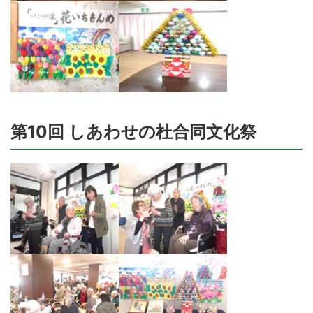
第10回 しあわせの杜合同文化祭