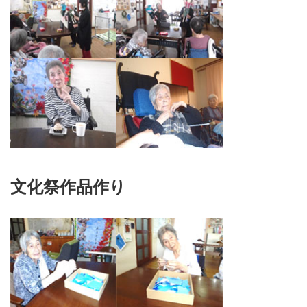
文化祭作品作り