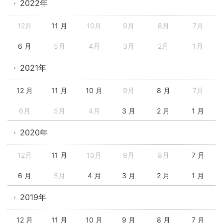
2022年
12月
11 月
10月
9月
8月
7月
6 月
5月
4月
3月
2月
1月
2021年
12 月
11 月
10 月
9月
8 月
7月
6月
5月
4月
3 月
2 月
1 月
2020年
12月
11 月
10月
9月
8月
7 月
6 月
5月
4 月
3 月
2 月
1 月
2019年
12 月
11 月
10 月
9 月
8 月
7 月