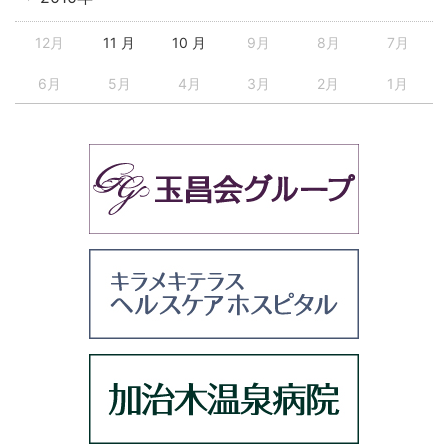
12月
11 月
10 月
9月
8月
7月
6月
5月
4月
3月
2月
1月