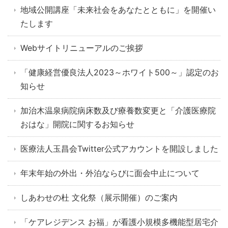
地域公開講座「未来社会をあなたとともに」を開催い
たします
Webサイトリニューアルのご挨拶
「健康経営優良法人2023～ホワイト500～」認定のお
知らせ
加治木温泉病院病床数及び療養数変更と「介護医療院
おはな」開院に関するお知らせ
医療法人玉昌会Twitter公式アカウントを開設しました
年末年始の外出・外泊ならびに面会中止について
しあわせの杜 文化祭（展示開催）のご案内
「ケアレジデンス お福」が看護小規模多機能型居宅介