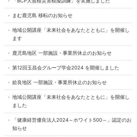
「BCP大規模災害模擬訓練」を実施しました
まむ鹿児島 移転のお知らせ
地域公開講座「未来社会をあなたとともに」を開催し
ます
鹿児島地区 一部施設・事業所休止のお知らせ
第12回玉昌会グループ学会2024 を開催しました
姶良地区 一部施設・事業所休止のお知らせ
地域公開講座「未来社会をあなたとともに」を開催し
ました
「健康経営優良法人2024～ホワイト500～」認定のお
知らせ