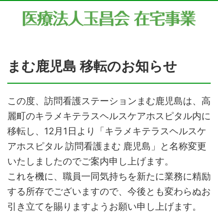
まむ鹿児島 移転のお知らせ
この度、訪問看護ステーションまむ鹿児島は、高
麗町のキラメキテラスヘルスケアホスピタル内に
移転し、12月1日より「キラメキテラスヘルスケ
アホスピタル 訪問看護まむ 鹿児島」と名称変更
いたしましたのでご案内申し上げます。
これを機に、職員一同気持ちを新たに業務に精励
する所存でございますので、今後とも変わらぬお
引き立てを賜りますようお願い申し上げます。