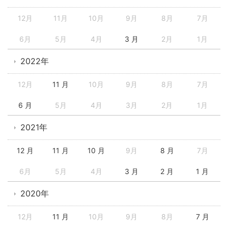
12月
11月
10月
9月
8月
7月
6月
5月
4月
3 月
2月
1月
2022年
12月
11 月
10月
9月
8月
7月
6 月
5月
4月
3月
2月
1月
2021年
12 月
11 月
10 月
9月
8 月
7月
6月
5月
4月
3 月
2 月
1 月
2020年
12月
11 月
10月
9月
8月
7 月