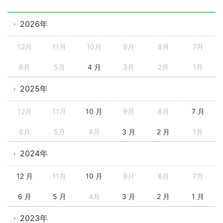
2026年
12月
11月
10月
9月
8月
7月
6月
5月
4 月
3月
2月
1月
2025年
12月
11月
10 月
9月
8月
7 月
6月
5月
4月
3 月
2 月
1月
2024年
12 月
11月
10 月
9月
8月
7月
6 月
5 月
4月
3 月
2 月
1 月
2023年