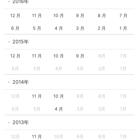
2016年
12 月
11 月
10 月
9 月
8 月
7 月
6 月
5 月
4 月
3 月
2 月
1 月
2015年
12 月
11 月
10 月
9 月
8月
7月
6月
5月
4月
3月
2月
1月
2014年
12月
11 月
10 月
9月
8月
7月
6月
5月
4 月
3月
2月
1月
2013年
12月
11 月
10月
9月
8月
7月