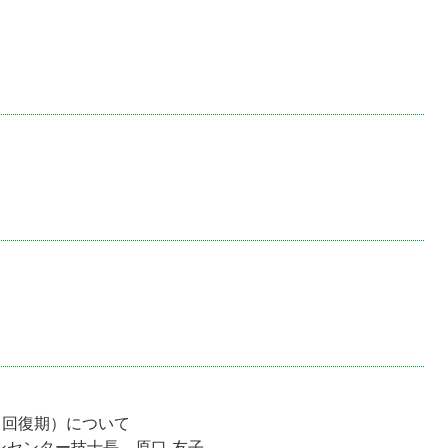
（回復期）について
ンセンター技士長 原口 友子