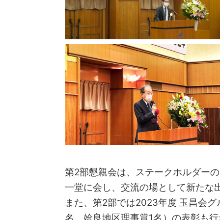
第2部懇親会は、ステークホルダー
一堂に会し、交流の場として新たな
また、第2部では2023年度 玉昌会
名、姶良地区理事賞1名）の表彰も行