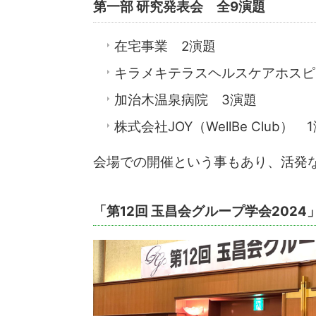
第一部 研究発表会 全9演題
在宅事業 2演題
キラメキテラスヘルスケアホスピ
加治木温泉病院 3演題
株式会社JOY（WellBe Club） 
会場での開催という事もあり、活発
「第12回 玉昌会グループ学会202