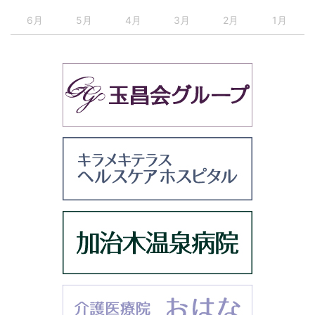
6月
5月
4月
3月
2月
1月