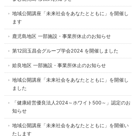
地域公開講座「未来社会をあなたとともに」を開催し
ます
鹿児島地区 一部施設・事業所休止のお知らせ
第12回玉昌会グループ学会2024 を開催しました
姶良地区 一部施設・事業所休止のお知らせ
地域公開講座「未来社会をあなたとともに」を開催し
ました
「健康経営優良法人2024～ホワイト500～」認定のお
知らせ
地域公開講座「未来社会をあなたとともに」を開催い
たします