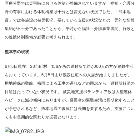
医療分野では災害時における体制が整備されていますが、福祉・介護分
野の有事における体制構築は十分とは言えない状況でした。「熊本地
震」では各施設の被災状況、要している支援の状況などの一元的な情報
集約が不十分であったことから、平時から福祉・介護事業者間、行政と
の連携体制整備が必要と考えられます。
熊本県の現状
6月5日現在、20市町村、156か所の避難所で約7,000人の方が避難生活
をおくっています。6月5日より仮設住宅への入居が始まりましたが、
用地確保の難航、梅雨による工事の遅れなどの懸念から、避難所解消の
目途はたっていない状況です。 被災地支援ボランティア数は大型連休
をピークに減少傾向にありますが、避難者の避難生活は長期化すること
が予想されるなど、熊本地震の復興には長期を要するため、支援につい
ても中長期的な関わりが必要となります。