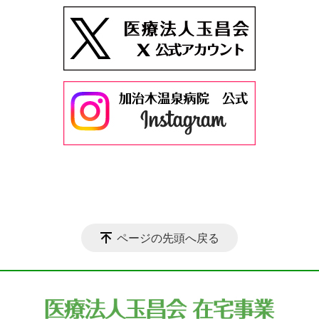
ページの先頭へ戻る