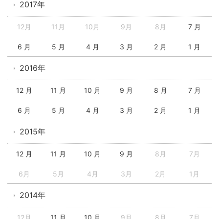
2017年
12月
11月
10月
9月
8月
7 月
6 月
5 月
4 月
3 月
2 月
1 月
2016年
12 月
11 月
10 月
9 月
8 月
7 月
6 月
5 月
4 月
3 月
2 月
1 月
2015年
12 月
11 月
10 月
9 月
8月
7月
6月
5月
4月
3月
2月
1月
2014年
12月
11 月
10 月
9月
8月
7月