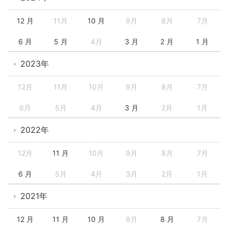
12 月
11月
10 月
9月
8月
7月
6 月
5 月
4月
3 月
2 月
1 月
2023年
12月
11月
10月
9月
8月
7月
6月
5月
4月
3 月
2月
1月
2022年
12月
11 月
10月
9月
8月
7月
6 月
5月
4月
3月
2月
1月
2021年
12 月
11 月
10 月
9月
8 月
7月