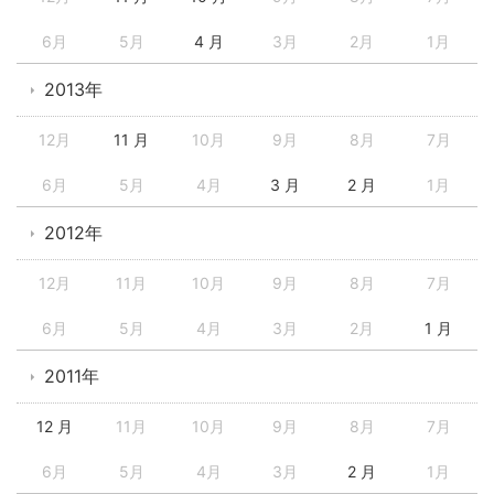
6月
5月
4 月
3月
2月
1月
2013年
12月
11 月
10月
9月
8月
7月
6月
5月
4月
3 月
2 月
1月
2012年
12月
11月
10月
9月
8月
7月
6月
5月
4月
3月
2月
1 月
2011年
12 月
11月
10月
9月
8月
7月
6月
5月
4月
3月
2 月
1月