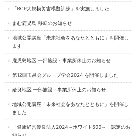
「BCP大規模災害模擬訓練」を実施しました
まむ鹿児島 移転のお知らせ
地域公開講座「未来社会をあなたとともに」を開催し
ます
鹿児島地区 一部施設・事業所休止のお知らせ
第12回玉昌会グループ学会2024 を開催しました
姶良地区 一部施設・事業所休止のお知らせ
地域公開講座「未来社会をあなたとともに」を開催し
ました
「健康経営優良法人2024～ホワイト500～」認定のお
知らせ