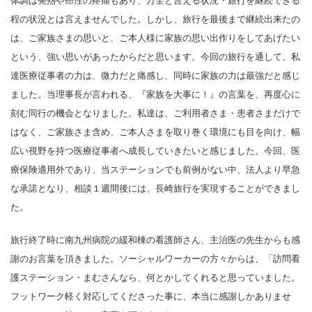
体調は発熱や癌性の疼痛もあり、万全と言える状況・旅行を継続できる
程の状況とは言えませんでした。しかし、旅行を最後まで継続出来たの
は、ご家族さまの思いと、ご本人様に家族の思い出作りをしてあげたい
という、強い思いがあったからだと思います。今回の旅行を通して、私
達医療従事者の力は、微力だと痛感し、同時に家族の力は最強だと感じ
ました。当理事長が言われる、『家族を大事に！』の言葉を、再度心に
刻む同行の機会となりました。私達は、ご利用者さま・患者さまだけで
はなく、ご家族さま含め、ご本人さまを取り巻く環境にも目を向け、幅
広い視野を持つ医療従事者へ成長していきたいと感じました。今回、医
療保険適用外であり、当ステーションでも前例がない中、法人より早急
な承諾となり、相談１週間後には、長崎旅行を実現することができまし
た。
旅行終了時に南九州病院の緩和棟の看護師さん、主治医の先生からも感
謝のお言葉を頂きました。ソーシャルワーカーの方々からは、「訪問看
護ステーション・まむさんなら、何とかしてくれると思っていました。
フットワーク軽く対応してくださった事に、本当に感謝しかありませ