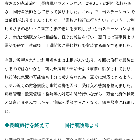
者さまの家族旅行（長崎県ハウステンボス 2泊3日）の同行依頼を頂
き、同行看護師として行って参りました。これまで、当ステーションで
は前例がありませんでしたが、『家族と旅行に行きたい』という、ご利
用者さまの思い・ご家族さまの思いを実現したいと当ステーションは考
え、南九州病院からの相談後、直ぐに報告を行い、翌日には理事長より
承諾を得て、依頼後、１週間後に長崎旅行を実現する事ができました。
今回ご希望されたご利用者さまは末期がんであり、今回の旅行が最後に
なるのではないかと、南九州病院の主治医より事前に話がされており、
旅行時に急変の可能性も十分に考えられた為、直ぐに対応できるよう、
ホテル近くの救急病院と事前連携を図り、受け入れ態勢を整えました。
疼痛管理・酸素管理・発熱等の対応を随時行いながら、万全な身体状況
とは言えませんでしたが、病院へ受診することなく、無事帰鹿されまし
た。
●長崎旅行を終えて・・・同行看護師より