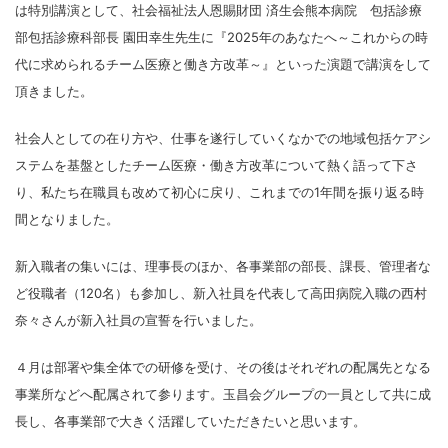
は特別講演として、
社会福祉法人恩賜財団
済生会熊本病院 包括診療
部包括診療科部長 園田幸生先生に『2025年のあなたへ～これからの時
代に求められるチーム医療と働き方改革～』といった演題で講演をして
頂きました。
社会人としての在り方や、仕事を遂行していくなかでの地域包括ケアシ
ステムを基盤としたチーム医療・働き方改革について熱く語って下さ
り、私たち在職員も改めて初心に戻り、これまでの1年間を振り返る時
間となりました。
新入職者の集いには、理事長のほか、各事業部の部長、課長、管理者な
ど役職者（120名）も参加し、新入社員を代表して高田病院入職の
西村
奈々さん
が新入社員の宣誓を行いました。
４月は部署や集全体での研修を受け、その後はそれぞれの配属先となる
事業所などへ配属されて参ります
。玉昌会グループの一員として共に成
長し、各事業部で大きく活躍していただきたいと思います。