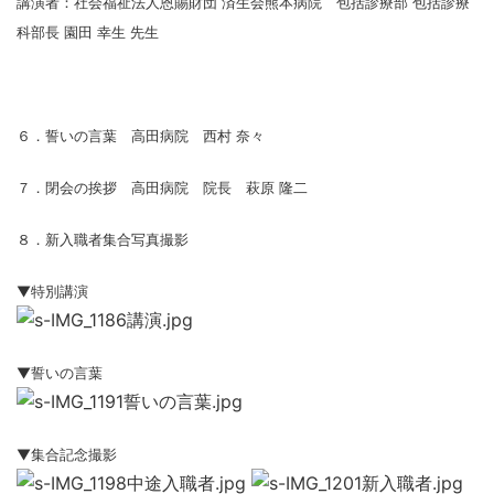
講演者：
社会福祉法人恩賜財団
済生会熊本病院 包括診療部 包括診療
科部長 園田 幸生 先生
６．誓いの言葉 高田病院 西村 奈々
７．閉会の挨拶 高田病院 院長 萩原 隆二
８．新入職者集合写真撮影
▼特別講演
▼誓いの言葉
▼集合記念撮影