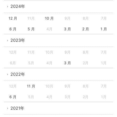
2024年
12 月
11月
10 月
9月
8月
7月
6 月
5 月
4月
3 月
2 月
1 月
2023年
12月
11月
10月
9月
8月
7月
6月
5月
4月
3 月
2月
1月
2022年
12月
11 月
10月
9月
8月
7月
6 月
5月
4月
3月
2月
1月
2021年