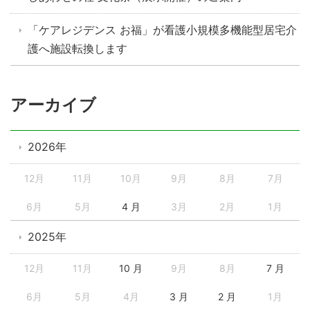
「ケアレジデンス お福」が看護小規模多機能型居宅介
護へ施設転換します
アーカイブ
2026年
12月
11月
10月
9月
8月
7月
6月
5月
4 月
3月
2月
1月
2025年
12月
11月
10 月
9月
8月
7 月
6月
5月
4月
3 月
2 月
1月