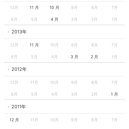
12月
11 月
10 月
9月
8月
7月
6月
5月
4 月
3月
2月
1月
2013年
12月
11 月
10月
9月
8月
7月
6月
5月
4月
3 月
2 月
1月
2012年
12月
11月
10月
9月
8月
7月
6月
5月
4月
3月
2月
1 月
2011年
12 月
11月
10月
9月
8月
7月