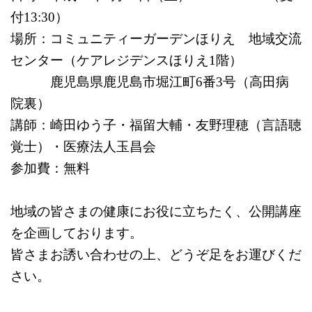
付
13:30
）
場所：コミュニティーガーデンほりえ 地域交流
センター（ケアレジデンスほりえ
1
階）
０００
鹿児島県鹿児島市堀江町
6
番
3
号
（高田病
院裏）
講師：崎田ゆう子・福留大輔・友野理穂（言語聴
覚士）・医療法人玉昌会
参加費：無料
地域の皆さまの健康にお役に立ちたく、公開講座
を企画し
ております
。
皆
さまお誘い合わせの上、どうぞ足をお運びくだ
さい。