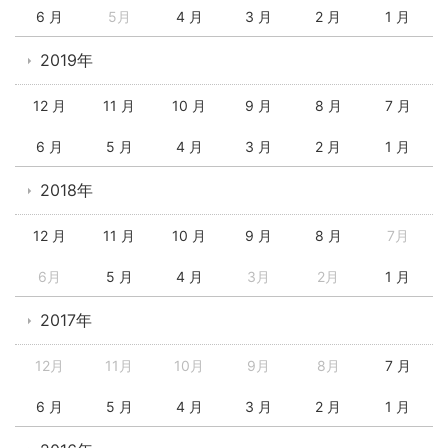
6 月
5月
4 月
3 月
2 月
1 月
2019年
12 月
11 月
10 月
9 月
8 月
7 月
6 月
5 月
4 月
3 月
2 月
1 月
2018年
12 月
11 月
10 月
9 月
8 月
7月
6月
5 月
4 月
3月
2月
1 月
2017年
12月
11月
10月
9月
8月
7 月
6 月
5 月
4 月
3 月
2 月
1 月