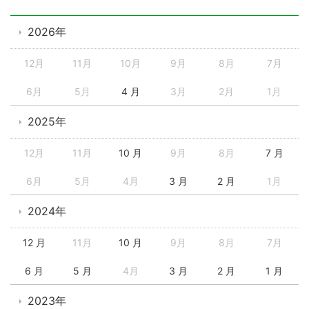
2026年
12月
11月
10月
9月
8月
7月
6月
5月
4 月
3月
2月
1月
2025年
12月
11月
10 月
9月
8月
7 月
6月
5月
4月
3 月
2 月
1月
2024年
12 月
11月
10 月
9月
8月
7月
6 月
5 月
4月
3 月
2 月
1 月
2023年