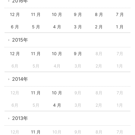
2016年
12 月
11 月
10 月
9 月
8 月
7 月
6 月
5 月
4 月
3 月
2 月
1 月
2015年
12 月
11 月
10 月
9 月
8月
7月
6月
5月
4月
3月
2月
1月
2014年
12月
11 月
10 月
9月
8月
7月
6月
5月
4 月
3月
2月
1月
2013年
12月
11 月
10月
9月
8月
7月