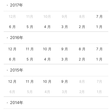
2017年
12月
11月
10月
9月
8月
7 月
6 月
5 月
4 月
3 月
2 月
1 月
2016年
12 月
11 月
10 月
9 月
8 月
7 月
6 月
5 月
4 月
3 月
2 月
1 月
2015年
12 月
11 月
10 月
9 月
8月
7月
6月
5月
4月
3月
2月
1月
2014年