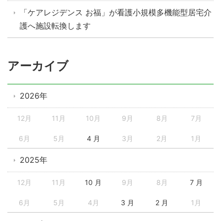
「ケアレジデンス お福」が看護小規模多機能型居宅介
護へ施設転換します
アーカイブ
2026年
12月
11月
10月
9月
8月
7月
6月
5月
4 月
3月
2月
1月
2025年
12月
11月
10 月
9月
8月
7 月
6月
5月
4月
3 月
2 月
1月