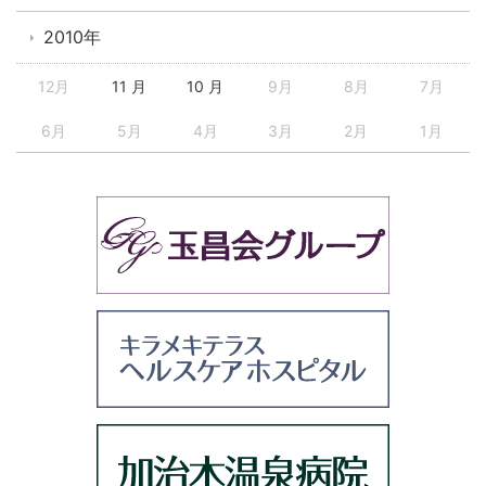
2010年
12月
11 月
10 月
9月
8月
7月
6月
5月
4月
3月
2月
1月