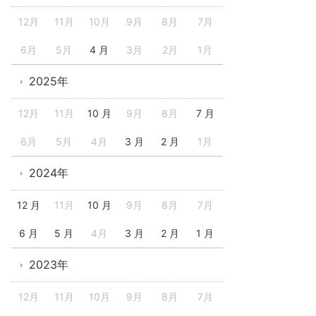
12月
11月
10月
9月
8月
7月
6月
5月
4 月
3月
2月
1月
2025年
12月
11月
10 月
9月
8月
7 月
6月
5月
4月
3 月
2 月
1月
2024年
12 月
11月
10 月
9月
8月
7月
6 月
5 月
4月
3 月
2 月
1 月
2023年
12月
11月
10月
9月
8月
7月