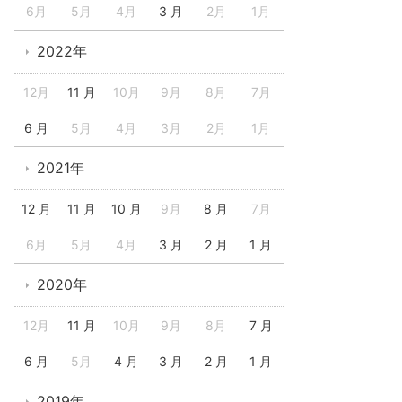
6月
5月
4月
3 月
2月
1月
2022年
12月
11 月
10月
9月
8月
7月
6 月
5月
4月
3月
2月
1月
2021年
12 月
11 月
10 月
9月
8 月
7月
6月
5月
4月
3 月
2 月
1 月
2020年
12月
11 月
10月
9月
8月
7 月
6 月
5月
4 月
3 月
2 月
1 月
2019年