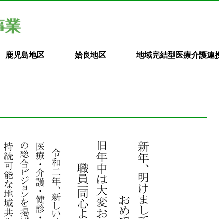
鹿児島地区
姶良地区
地域完結型医療介護連