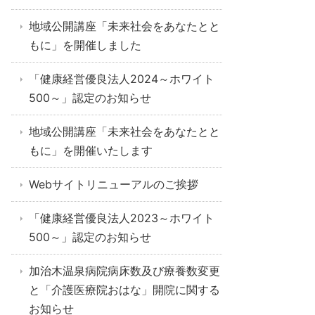
地域公開講座「未来社会をあなたとと
もに」を開催しました
「健康経営優良法人2024～ホワイト
500～」認定のお知らせ
地域公開講座「未来社会をあなたとと
もに」を開催いたします
Webサイトリニューアルのご挨拶
「健康経営優良法人2023～ホワイト
500～」認定のお知らせ
加治木温泉病院病床数及び療養数変更
と「介護医療院おはな」開院に関する
お知らせ