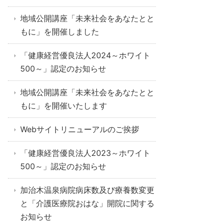
地域公開講座「未来社会をあなたとと
もに」を開催しました
「健康経営優良法人2024～ホワイト
500～」認定のお知らせ
地域公開講座「未来社会をあなたとと
もに」を開催いたします
Webサイトリニューアルのご挨拶
「健康経営優良法人2023～ホワイト
500～」認定のお知らせ
加治木温泉病院病床数及び療養数変更
と「介護医療院おはな」開院に関する
お知らせ