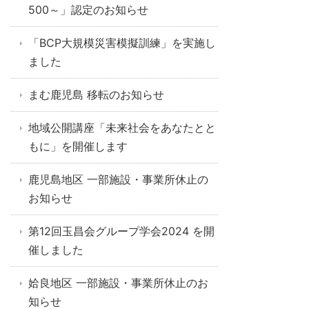
500～」認定のお知らせ
「BCP大規模災害模擬訓練」を実施し
ました
まむ鹿児島 移転のお知らせ
地域公開講座「未来社会をあなたとと
もに」を開催します
鹿児島地区 一部施設・事業所休止の
お知らせ
第12回玉昌会グループ学会2024 を開
催しました
姶良地区 一部施設・事業所休止のお
知らせ