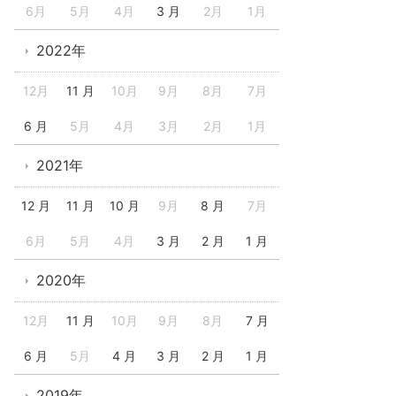
6月
5月
4月
3 月
2月
1月
2022年
12月
11 月
10月
9月
8月
7月
6 月
5月
4月
3月
2月
1月
2021年
12 月
11 月
10 月
9月
8 月
7月
6月
5月
4月
3 月
2 月
1 月
2020年
12月
11 月
10月
9月
8月
7 月
6 月
5月
4 月
3 月
2 月
1 月
2019年