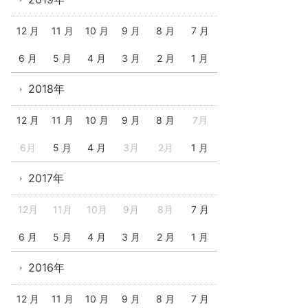
12 月
11 月
10 月
9 月
8 月
7 月
6 月
5 月
4 月
3 月
2 月
1 月
2018年
12 月
11 月
10 月
9 月
8 月
7月
6月
5 月
4 月
3月
2月
1 月
2017年
12月
11月
10月
9月
8月
7 月
6 月
5 月
4 月
3 月
2 月
1 月
2016年
12 月
11 月
10 月
9 月
8 月
7 月