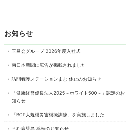
お知らせ
玉昌会グループ 2026年度入社式
南日本新聞に広告が掲載されました
訪問看護ステーションまむ 休止のお知らせ
「健康経営優良法人2025～ホワイト500～」認定のお
知らせ
「BCP大規模災害模擬訓練」を実施しました
まむ鹿児島 移転のお知らせ