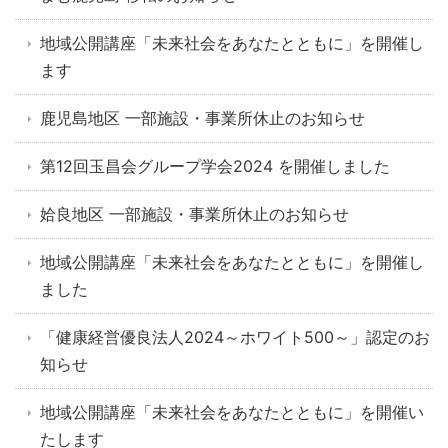
地域公開講座「未来社会をあなたとともに」を開催し
ます
鹿児島地区 一部施設・事業所休止のお知らせ
第12回玉昌会グループ学会2024 を開催しました
姶良地区 一部施設・事業所休止のお知らせ
地域公開講座「未来社会をあなたとともに」を開催し
ました
「健康経営優良法人2024～ホワイト500～」認定のお
知らせ
地域公開講座「未来社会をあなたとともに」を開催い
たします