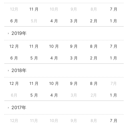
12月
11 月
10月
9月
8月
7 月
6 月
5月
4 月
3 月
2 月
1 月
2019年
12 月
11 月
10 月
9 月
8 月
7 月
6 月
5 月
4 月
3 月
2 月
1 月
2018年
12 月
11 月
10 月
9 月
8 月
7月
6月
5 月
4 月
3月
2月
1 月
2017年
12月
11月
10月
9月
8月
7 月