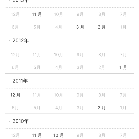
2013年
12月
11 月
10月
9月
8月
7月
6月
5月
4月
3 月
2 月
1月
2012年
12月
11月
10月
9月
8月
7月
6月
5月
4月
3月
2月
1 月
2011年
12 月
11月
10月
9月
8月
7月
6月
5月
4月
3月
2 月
1月
2010年
12月
11 月
10 月
9月
8月
7月