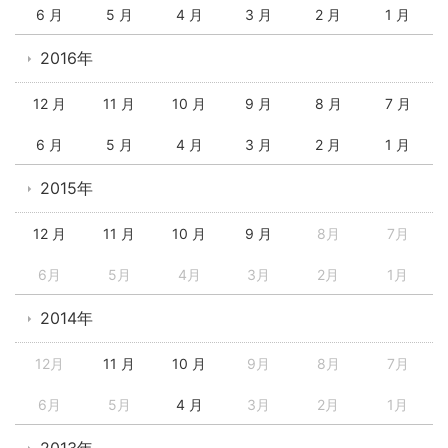
6 月
5 月
4 月
3 月
2 月
1 月
2016年
12 月
11 月
10 月
9 月
8 月
7 月
6 月
5 月
4 月
3 月
2 月
1 月
2015年
12 月
11 月
10 月
9 月
8月
7月
6月
5月
4月
3月
2月
1月
2014年
12月
11 月
10 月
9月
8月
7月
6月
5月
4 月
3月
2月
1月