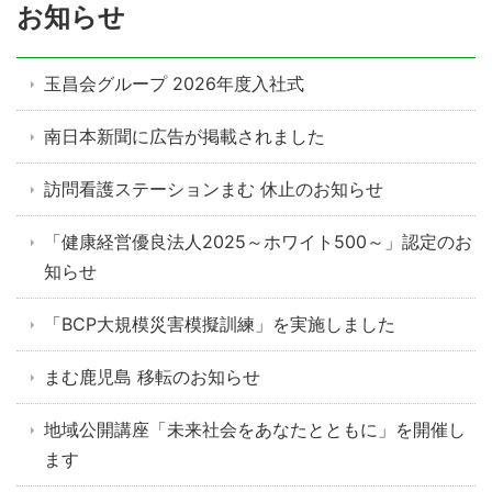
お知らせ
玉昌会グループ 2026年度入社式
南日本新聞に広告が掲載されました
訪問看護ステーションまむ 休止のお知らせ
「健康経営優良法人2025～ホワイト500～」認定のお
知らせ
「BCP大規模災害模擬訓練」を実施しました
まむ鹿児島 移転のお知らせ
地域公開講座「未来社会をあなたとともに」を開催し
ます