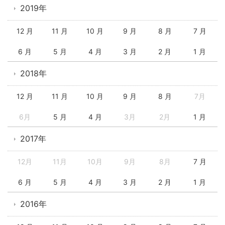
2019年
12 月
11 月
10 月
9 月
8 月
7 月
6 月
5 月
4 月
3 月
2 月
1 月
2018年
12 月
11 月
10 月
9 月
8 月
7月
6月
5 月
4 月
3月
2月
1 月
2017年
12月
11月
10月
9月
8月
7 月
6 月
5 月
4 月
3 月
2 月
1 月
2016年